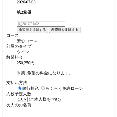
2026/07/03
第2希望
コース
安心コース
部屋のタイプ
ツイン
教習料金
250,250円
※第1希望の料金になります。
支払い方法
銀行振込
らくらく免許ローン
入校予定人数
(ご本人様を含む)
友人のお名前