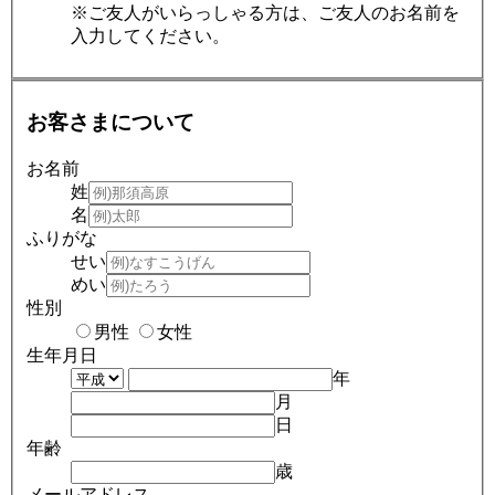
※ご友人がいらっしゃる方は、ご友人のお名前を
入力してください。
お客さまについて
お名前
姓
名
ふりがな
せい
めい
性別
男性
女性
生年月日
年
月
日
年齢
歳
メールアドレス