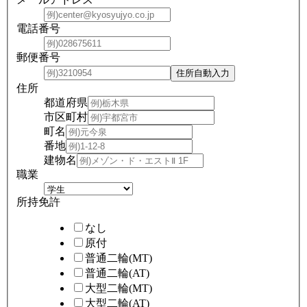
電話番号
郵便番号
住所
都道府県
市区町村
町名
番地
建物名
職業
所持免許
なし
原付
普通二輪(MT)
普通二輪(AT)
大型二輪(MT)
大型二輪(AT)