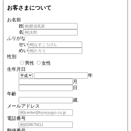
お客さまについて
お名前
姓
名
ふりがな
せい
めい
性別
男性
女性
生年月日
年
月
日
年齢
歳
メールアドレス
電話番号
郵便番号