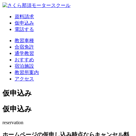
資料請求
仮申込み
電話する
教習車種
合宿免許
通学教習
おすすめ
宿泊施設
教習所案内
アクセス
仮申込み
仮申込み
reservation
ホームページの仮申し込み時点ならキャンセル料