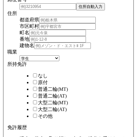
住所
都道府県
市区町村
町名
番地
建物名
職業
所持免許
なし
原付
普通二輪(MT)
普通二輪(AT)
大型二輪(MT)
大型二輪(AT)
その他
免許履歴