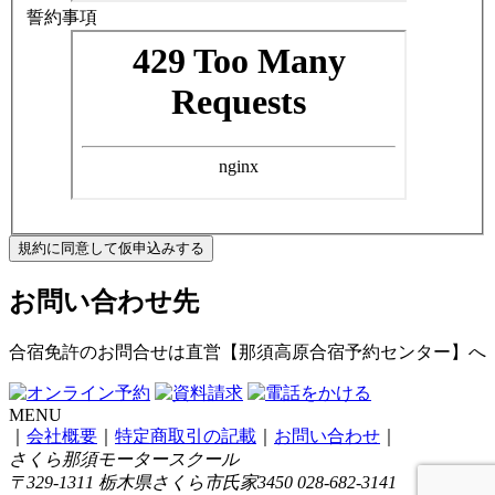
誓約事項
規約に同意して仮申込みする
お問い合わせ先
合宿免許のお問合せは
直営【那須高原合宿予約センター】
へ
MENU
｜
会社概要
｜
特定商取引の記載
｜
お問い合わせ
｜
さくら那須モータースクール
〒329-1311 栃木県さくら市氏家3450 028-682-3141