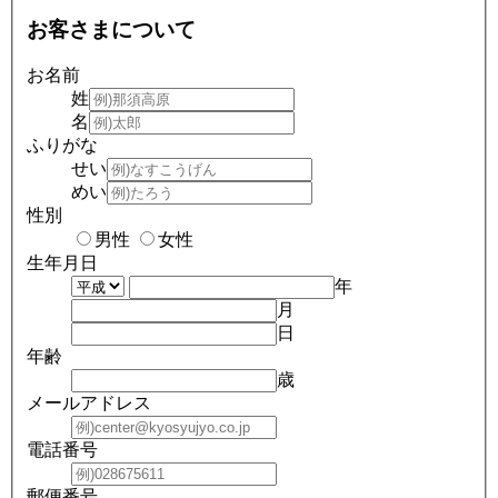
お客さまについて
お名前
姓
名
ふりがな
せい
めい
性別
男性
女性
生年月日
年
月
日
年齢
歳
メールアドレス
電話番号
郵便番号