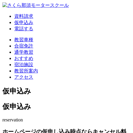
資料請求
仮申込み
電話する
教習車種
合宿免許
通学教習
おすすめ
宿泊施設
教習所案内
アクセス
仮申込み
仮申込み
reservation
ホームページの仮申し込み時点ならキャンセル料