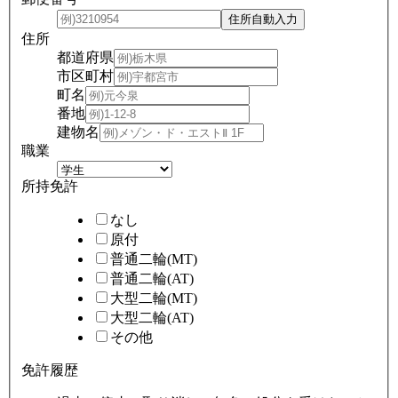
住所
都道府県
市区町村
町名
番地
建物名
職業
所持免許
なし
原付
普通二輪(MT)
普通二輪(AT)
大型二輪(MT)
大型二輪(AT)
その他
免許履歴