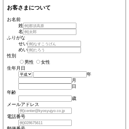
お客さまについて
お名前
姓
名
ふりがな
せい
めい
性別
男性
女性
生年月日
年
月
日
年齢
歳
メールアドレス
電話番号
郵便番号