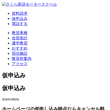
資料請求
仮申込み
電話する
教習車種
合宿免許
通学教習
おすすめ
宿泊施設
教習所案内
アクセス
仮申込み
仮申込み
reservation
ホームページの仮申し込み時点ならキャンセル料