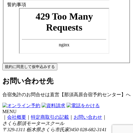
誓約事項
規約に同意して仮申込みする
お問い合わせ先
合宿免許のお問合せは
直営【那須高原合宿予約センター】
へ
MENU
｜
会社概要
｜
特定商取引の記載
｜
お問い合わせ
｜
さくら那須モータースクール
〒329-1311 栃木県さくら市氏家3450 028-682-3141