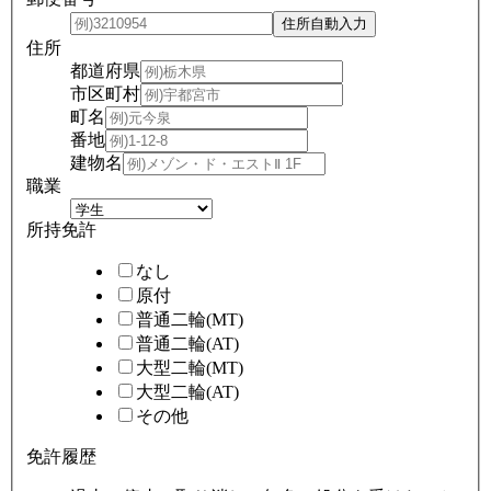
住所
都道府県
市区町村
町名
番地
建物名
職業
所持免許
なし
原付
普通二輪(MT)
普通二輪(AT)
大型二輪(MT)
大型二輪(AT)
その他
免許履歴