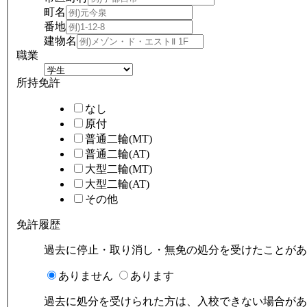
町名
番地
建物名
職業
所持免許
なし
原付
普通二輪(MT)
普通二輪(AT)
大型二輪(MT)
大型二輪(AT)
その他
免許履歴
過去に停止・取り消し・無免の処分を受けたことがあ
ありません
あります
過去に処分を受けられた方は、入校できない場合があ