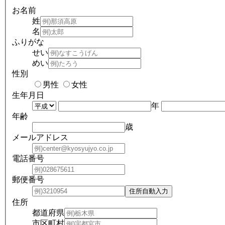
お名前
姓
名
ふりがな
せい
めい
性別
男性
女性
生年月日
年
年齢
歳
メールアドレス
電話番号
郵便番号
住所
都道府県
市区町村