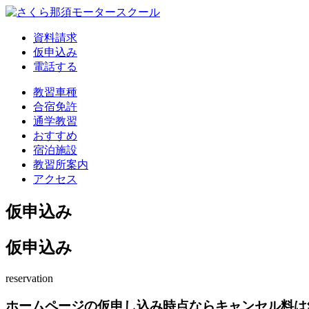
資料請求
仮申込み
電話する
教習車種
合宿免許
通学教習
おすすめ
宿泊施設
教習所案内
アクセス
仮申込み
仮申込み
reservation
ホームページの仮申し込み時点ならキャンセル料は