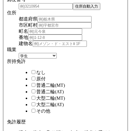
住所
都道府県
市区町村
町名
番地
建物名
職業
所持免許
なし
原付
普通二輪(MT)
普通二輪(AT)
大型二輪(MT)
大型二輪(AT)
その他
免許履歴