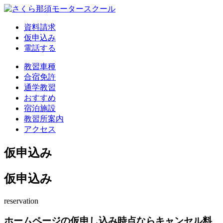
資料請求
仮申込み
電話する
教習車種
合宿免許
通学教習
おすすめ
宿泊施設
教習所案内
アクセス
仮申込み
仮申込み
reservation
ホームページの仮申し込み時点ならキャンセル料