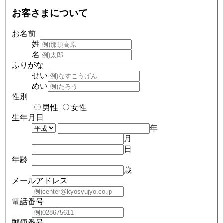
お客さまについて
お名前
姓
名
ふりがな
せい
めい
性別
男性
女性
生年月日
年
月
日
年齢
歳
メールアドレス
電話番号
郵便番号