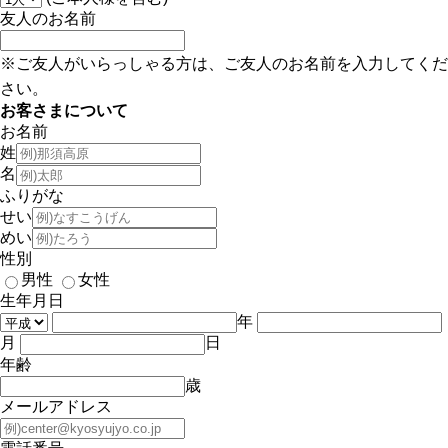
友人のお名前
※ご友人がいらっしゃる方は、ご友人のお名前を入力してくだ
さい。
お客さまについて
お名前
姓
名
ふりがな
せい
めい
性別
男性
女性
生年月日
年
月
日
年齢
歳
メールアドレス