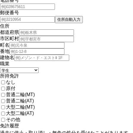
電話番号
郵便番号
住所
都道府県
市区町村
町名
番地
建物名
職業
所持免許
なし
原付
普通二輪(MT)
普通二輪(AT)
大型二輪(MT)
大型二輪(AT)
その他
免許履歴
過去に停止・取り消し・無免の処分を受けたことがあります