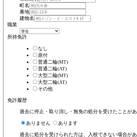
町名
番地
建物名
職業
所持免許
なし
原付
普通二輪(MT)
普通二輪(AT)
大型二輪(MT)
大型二輪(AT)
その他
免許履歴
過去に停止・取り消し・無免の処分を受けたことがあ
ありません
あります
過去に処分を受けられた方は、入校できない場合があ