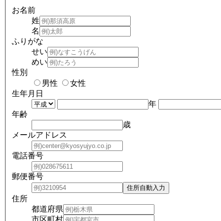
お名前
姓
名
ふりがな
せい
めい
性別
男性
女性
生年月日
年
年齢
歳
メールアドレス
電話番号
郵便番号
住所
都道府県
市区町村