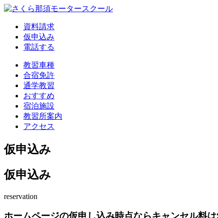
資料請求
仮申込み
電話する
教習車種
合宿免許
通学教習
おすすめ
宿泊施設
教習所案内
アクセス
仮申込み
仮申込み
reservation
ホームページの仮申し込み時点ならキャンセル料は