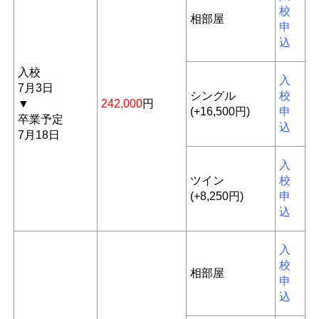
校
相部屋
申
込
入校
入
7月3日
シングル
校
▼
242,000
円
(+16,500円)
申
卒業予定
込
7月18日
入
ツイン
校
(+8,250円)
申
込
入
校
相部屋
申
込