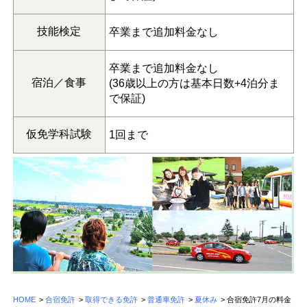
技能検定
卒業まで追加料金なし
卒業まで追加料金なし
宿泊／食事
(36歳以上の方は基本日数+4泊分ま
で保証)
仮免学科試験
1回まで
HOME
>
合宿免許
>
取得できる免許
>
普通車免許
>
夏休み
>
合宿免許7月の料金