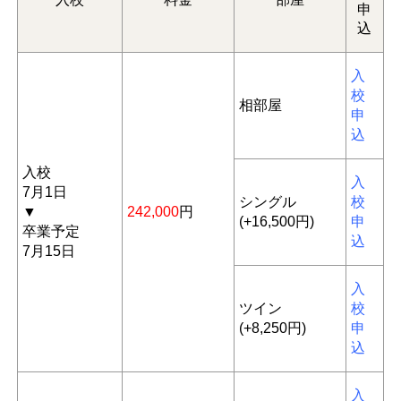
申
込
入
校
相部屋
申
込
入校
入
7月1日
シングル
校
▼
242,000
円
(+16,500円)
申
卒業予定
込
7月15日
入
ツイン
校
(+8,250円)
申
込
入