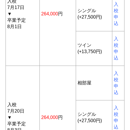
入校
入
7月17日
シングル
校
▼
264,000
円
(+27,500円)
申
卒業予定
込
8月1日
入
ツイン
校
(+13,750円)
申
込
入
校
相部屋
申
込
入校
入
7月20日
シングル
校
▼
264,000
円
(+27,500円)
申
卒業予定
込