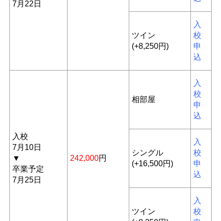
7月22日
入
ツイン
校
(+8,250円)
申
込
入
校
相部屋
申
込
入校
入
7月10日
シングル
校
▼
242,000
円
(+16,500円)
申
卒業予定
込
7月25日
入
ツイン
校