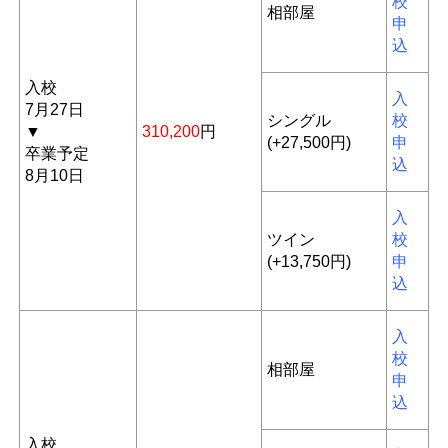
校
相部屋
申
込
入校
入
7月27日
シングル
校
▼
310,200
円
(+27,500円)
申
卒業予定
込
8月10日
入
ツイン
校
(+13,750円)
申
込
入
校
相部屋
申
込
入校