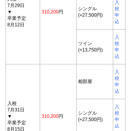
入
7月29日
シングル
校
▼
310,200
円
(+27,500円)
申
卒業予定
込
8月12日
入
ツイン
校
(+13,750円)
申
込
入
校
相部屋
申
込
入校
入
7月31日
シングル
校
▼
310,200
円
(+27,500円)
申
卒業予定
込
8月15日