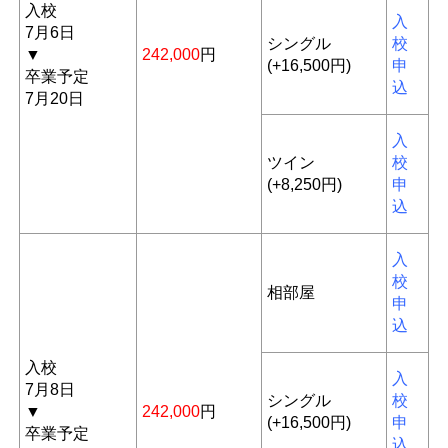
入校
入
7月6日
シングル
校
▼
242,000
円
(+16,500円)
申
卒業予定
込
7月20日
入
ツイン
校
(+8,250円)
申
込
入
校
相部屋
申
込
入校
入
7月8日
シングル
校
▼
242,000
円
(+16,500円)
申
卒業予定
込