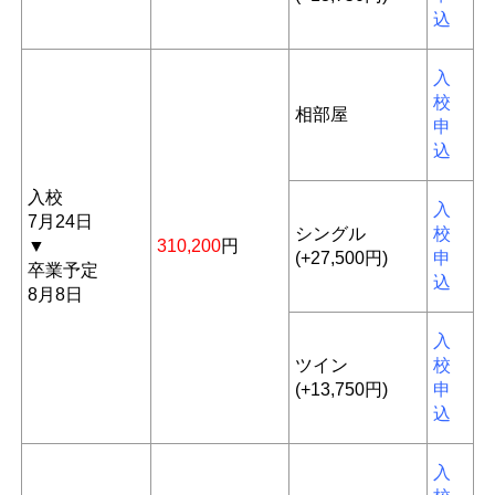
込
入
校
相部屋
申
込
入校
入
7月24日
シングル
校
▼
310,200
円
(+27,500円)
申
卒業予定
込
8月8日
入
ツイン
校
(+13,750円)
申
込
入