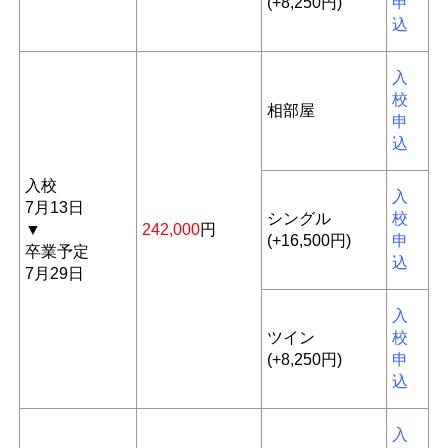
(+8,250円)
申
込
入
校
相部屋
申
込
入校
入
7月13日
シングル
校
▼
242,000
円
(+16,500円)
申
卒業予定
込
7月29日
入
ツイン
校
(+8,250円)
申
込
入