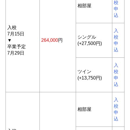
校
相部屋
申
込
入校
入
7月15日
シングル
校
▼
264,000
円
(+27,500円)
申
卒業予定
込
7月29日
入
ツイン
校
(+13,750円)
申
込
入
校
相部屋
申
込